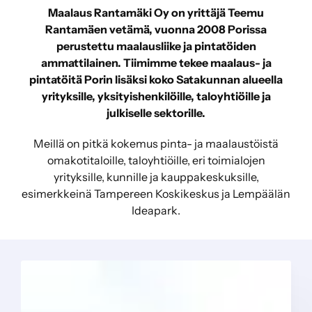
Maalaus Rantamäki Oy on yrittäjä Teemu
Rantamäen vetämä, vuonna 2008 Porissa
perustettu maalausliike ja pintatöiden
ammattilainen. Tiimimme tekee maalaus- ja
pintatöitä Porin lisäksi koko Satakunnan alueella
yrityksille, yksityishenkilöille, taloyhtiöille ja
julkiselle sektorille.
Meillä on pitkä kokemus pinta- ja maalaustöistä
omakotitaloille, taloyhtiöille, eri toimialojen
yrityksille, kunnille ja kauppakeskuksille,
esimerkkeinä Tampereen Koskikeskus ja Lempäälän
Ideapark.